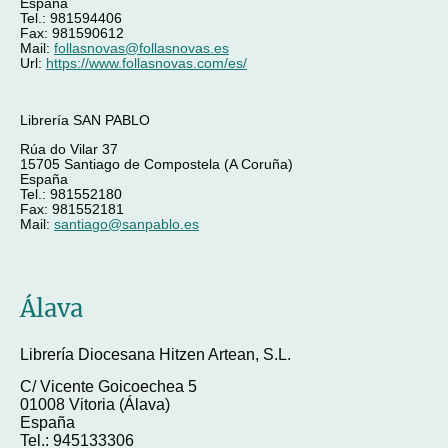
España
Tel.: 981594406
Fax: 981590612
Mail:
follasnovas@follasnovas.es
Url:
https://www.follasnovas.com/es/
Librería SAN PABLO
Rúa do Vilar 37
15705 Santiago de Compostela (A Coruña)
España
Tel.: 981552180
Fax: 981552181
Mail:
santiago@sanpablo.es
Álava
Librería Diocesana Hitzen Artean, S.L.
C/ Vicente Goicoechea 5
01008 Vitoria (Álava)
España
Tel.: 945133306